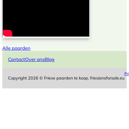
Alle paarden
Contact
Over ons
Blog
Pr
Copyright 2026 © Friese paarden te koop, friesiansforsale.eu