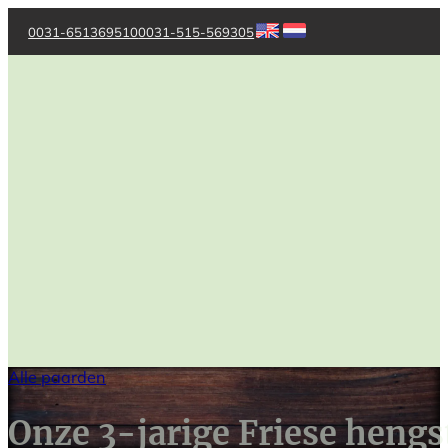
0031-651369510
0031-515-569305
Alle paarden
Onze 3-jarige Friese hengs