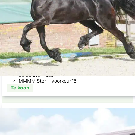
Onze 6-jarige Friese merrie Mette
Stamboom
M Ster
MM Ster
MMM Stb + Ster
MMMM Ster + voorkeur*5
Te koop