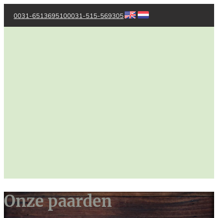
0031-651369510
0031-515-569305
Onze paarden