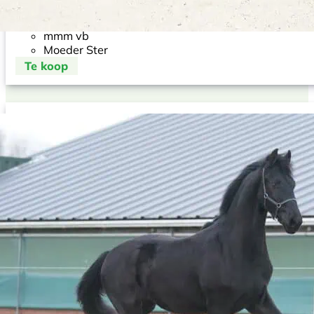
M Ster
MM Stb
mmm vb
Moeder Ster
Te koop