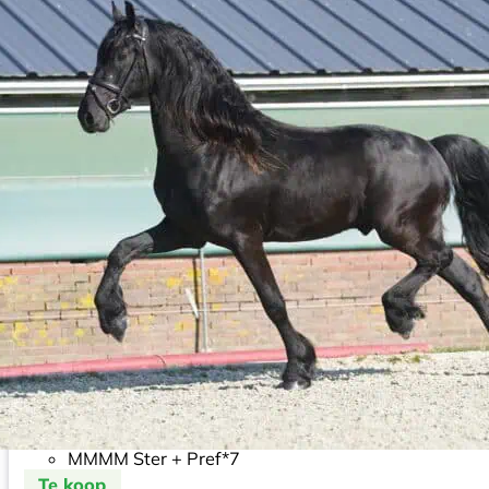
Onze 3-jarige Friese hengst Ynte
Stamboom
M Ster
MM Ster
MMM Ster + Pref*7
MMMM Ster + Pref*7
Te koop