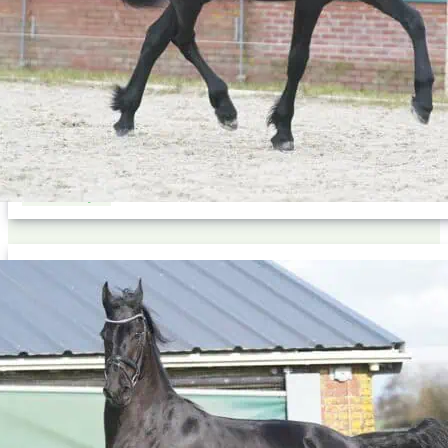
Onze 1 jaar oude Friese merrie Francien
Stamboom
M vb
MM Ster + Pref*4
MMM Ster + voorkeur*5
MMMM Stb + Ster
Te koop