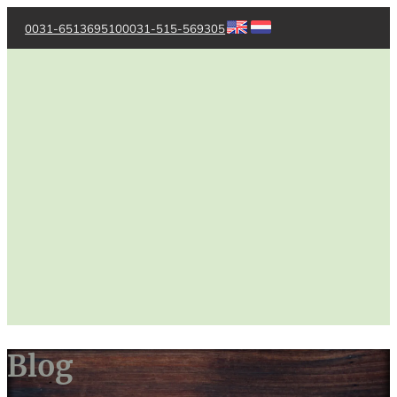
0031-651369510
0031-515-569305
Blog